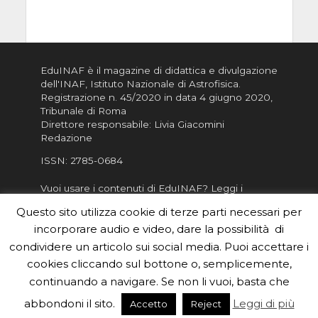
EduINAF è il magazine di didattica e divulgazione
dell'INAF,
Istituto Nazionale di Astrofisica
.
Registrazione n. 45/2020 in data 4 giugno 2020,
Tribunale di Roma
Direttore responsabile: Livia Giacomini
Redazione
ISSN:
2785-0684
Vuoi usare i contenuti di EduINAF?
Leggi i
Crediti
.
Questo sito utilizza cookie di terze parti necessari per
Informativa sulla Privacy
incorporare audio e video, dare la possibilità di
Informatva sui Cookie
condividere un articolo sui social media. Puoi accettare i
cookies cliccando sul bottone o, semplicemente,
Per la rubrica de l'Astronomo risponde, per
inviarci le tue foto o i tuoi contributi, scrivici a
continuando a navigare. Se non li vuoi, basta che
redazione.edu [chiocciola] inaf.it oppure
compila
abbondoni il sito.
Leggi di più
Accetto
Reject
il form