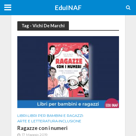
EduINAF
Tag - Vichi De Marchi
LIBRI
•
LIBRI PER BAMBINI E RAGAZZI
•
ARTE E LETTERATURA
•
INCLUSIONE
Ragazze con i numeri
17 Maggio 2019