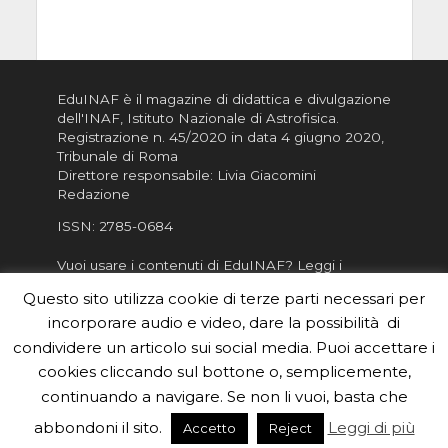
EduINAF è il magazine di didattica e divulgazione
dell'INAF,
Istituto Nazionale di Astrofisica
.
Registrazione n. 45/2020 in data 4 giugno 2020,
Tribunale di Roma
Direttore responsabile: Livia Giacomini
Redazione
ISSN:
2785-0684
Vuoi usare i contenuti di EduINAF?
Leggi i
Crediti
.
Questo sito utilizza cookie di terze parti necessari per
Informativa sulla Privacy
incorporare audio e video, dare la possibilità di
Informatva sui Cookie
condividere un articolo sui social media. Puoi accettare i
cookies cliccando sul bottone o, semplicemente,
Per la rubrica de l'Astronomo risponde, per
inviarci le tue foto o i tuoi contributi, scrivici a
continuando a navigare. Se non li vuoi, basta che
redazione.edu [chiocciola] inaf.it oppure
compila
abbondoni il sito.
Leggi di più
Accetto
Reject
il form