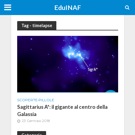
EduINAF
Tag - timelapse
SCOPERTE
•
PILLOLE
Sagittarius A*: il gigante al centro della
Galassia
23 Gennaio 2018