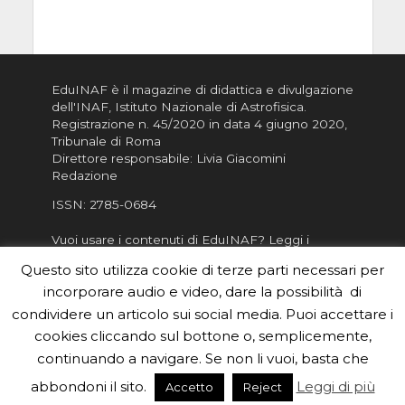
EduINAF è il magazine di didattica e divulgazione
dell'INAF,
Istituto Nazionale di Astrofisica
.
Registrazione n. 45/2020 in data 4 giugno 2020,
Tribunale di Roma
Direttore responsabile: Livia Giacomini
Redazione
ISSN:
2785-0684
Vuoi usare i contenuti di EduINAF?
Leggi i
Crediti
.
Questo sito utilizza cookie di terze parti necessari per
Informativa sulla Privacy
incorporare audio e video, dare la possibilità di
Informatva sui Cookie
condividere un articolo sui social media. Puoi accettare i
cookies cliccando sul bottone o, semplicemente,
Per la rubrica de l'Astronomo risponde, per
inviarci le tue foto o i tuoi contributi, scrivici a
continuando a navigare. Se non li vuoi, basta che
redazione.edu [chiocciola] inaf.it oppure
compila
abbondoni il sito.
Leggi di più
Accetto
Reject
il form