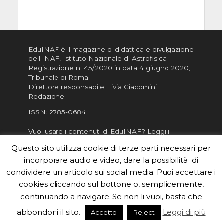
EduINAF è il magazine di didattica e divulgazione
dell'INAF,
Istituto Nazionale di Astrofisica
.
Registrazione n. 45/2020 in data 4 giugno 2020,
Tribunale di Roma
Direttore responsabile: Livia Giacomini
Redazione
ISSN:
2785-0684
Vuoi usare i contenuti di EduINAF?
Leggi i
Crediti
.
Questo sito utilizza cookie di terze parti necessari per
Informativa sulla Privacy
incorporare audio e video, dare la possibilità di
Informatva sui Cookie
condividere un articolo sui social media. Puoi accettare i
cookies cliccando sul bottone o, semplicemente,
Per la rubrica de l'Astronomo risponde, per
inviarci le tue foto o i tuoi contributi, scrivici a
continuando a navigare. Se non li vuoi, basta che
redazione.edu [chiocciola] inaf.it oppure
compila
abbondoni il sito.
Leggi di più
Accetto
Reject
il form