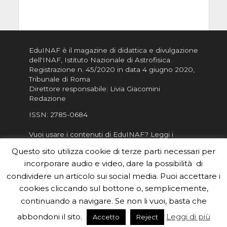
EduINAF è il magazine di didattica e divulgazione
dell'INAF,
Istituto Nazionale di Astrofisica
.
Registrazione n. 45/2020 in data 4 giugno 2020,
Tribunale di Roma
Direttore responsabile: Livia Giacomini
Redazione
ISSN:
2785-0684
Vuoi usare i contenuti di EduINAF?
Leggi i
Crediti
.
Questo sito utilizza cookie di terze parti necessari per
Informativa sulla Privacy
incorporare audio e video, dare la possibilità di
Informatva sui Cookie
condividere un articolo sui social media. Puoi accettare i
cookies cliccando sul bottone o, semplicemente,
Per la rubrica de l'Astronomo risponde, per
inviarci le tue foto o i tuoi contributi, scrivici a
continuando a navigare. Se non li vuoi, basta che
redazione.edu [chiocciola] inaf.it oppure
compila
abbondoni il sito.
Leggi di più
Accetto
Reject
il form