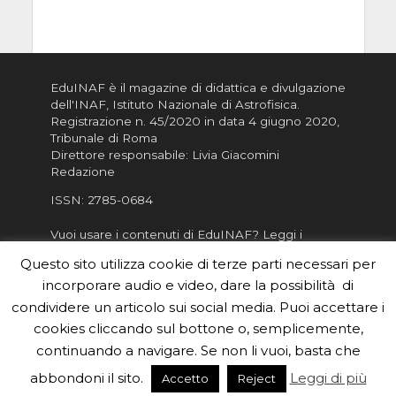
EduINAF è il magazine di didattica e divulgazione
dell'INAF,
Istituto Nazionale di Astrofisica
.
Registrazione n. 45/2020 in data 4 giugno 2020,
Tribunale di Roma
Direttore responsabile: Livia Giacomini
Redazione
ISSN:
2785-0684
Vuoi usare i contenuti di EduINAF?
Leggi i
Crediti
.
Questo sito utilizza cookie di terze parti necessari per
Informativa sulla Privacy
incorporare audio e video, dare la possibilità di
Informatva sui Cookie
condividere un articolo sui social media. Puoi accettare i
cookies cliccando sul bottone o, semplicemente,
Per la rubrica de l'Astronomo risponde, per
inviarci le tue foto o i tuoi contributi, scrivici a
continuando a navigare. Se non li vuoi, basta che
redazione.edu [chiocciola] inaf.it oppure
compila
abbondoni il sito.
Leggi di più
Accetto
Reject
il form