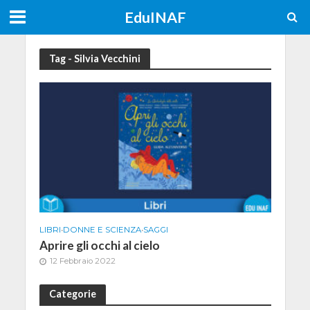
EduINAF
Tag - Silvia Vecchini
LIBRI
•
DONNE E SCIENZA
•
SAGGI
Aprire gli occhi al cielo
12 Febbraio 2022
Categorie