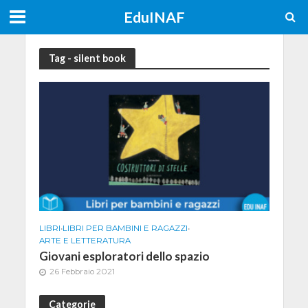
EduINAF
Tag - silent book
LIBRI
•
LIBRI PER BAMBINI E RAGAZZI
•
ARTE E LETTERATURA
Giovani esploratori dello spazio
26 Febbraio 2021
Categorie