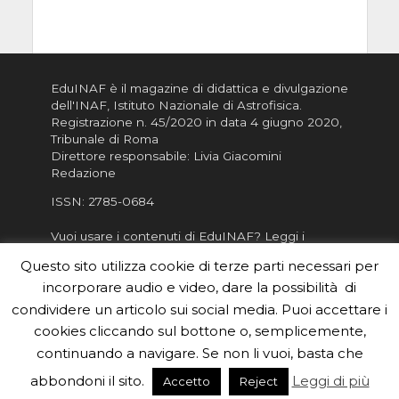
EduINAF è il magazine di didattica e divulgazione
dell'INAF,
Istituto Nazionale di Astrofisica
.
Registrazione n. 45/2020 in data 4 giugno 2020,
Tribunale di Roma
Direttore responsabile: Livia Giacomini
Redazione
ISSN:
2785-0684
Vuoi usare i contenuti di EduINAF?
Leggi i
Crediti
.
Questo sito utilizza cookie di terze parti necessari per
Informativa sulla Privacy
incorporare audio e video, dare la possibilità di
Informatva sui Cookie
condividere un articolo sui social media. Puoi accettare i
cookies cliccando sul bottone o, semplicemente,
Per la rubrica de l'Astronomo risponde, per
inviarci le tue foto o i tuoi contributi, scrivici a
continuando a navigare. Se non li vuoi, basta che
redazione.edu [chiocciola] inaf.it oppure
compila
abbondoni il sito.
Leggi di più
Accetto
Reject
il form