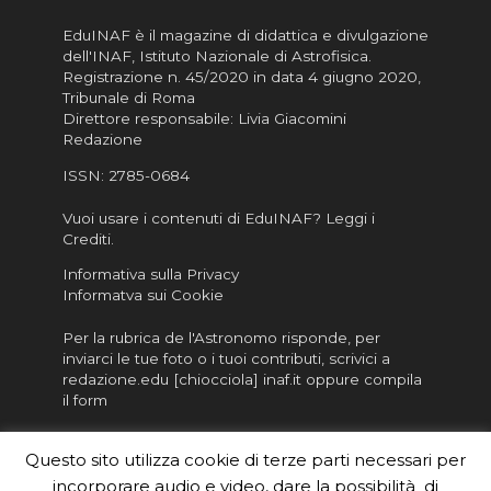
EduINAF è il magazine di didattica e divulgazione
dell'INAF,
Istituto Nazionale di Astrofisica
.
Registrazione n. 45/2020 in data 4 giugno 2020,
Tribunale di Roma
Direttore responsabile: Livia Giacomini
Redazione
ISSN:
2785-0684
Vuoi usare i contenuti di EduINAF?
Leggi i
Crediti
.
Informativa sulla Privacy
Informatva sui Cookie
Per la rubrica de l'Astronomo risponde, per
inviarci le tue foto o i tuoi contributi, scrivici a
redazione.edu [chiocciola] inaf.it oppure
compila
il form
Sei un insegnante? Scarica la nostra
brochure
da
Questo sito utilizza cookie di terze parti necessari per
distribuire nella tua scuola e…
incorporare audio e video, dare la possibilità di