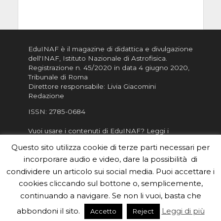
EduINAF è il magazine di didattica e divulgazione
dell'INAF,
Istituto Nazionale di Astrofisica
.
Registrazione n. 45/2020 in data 4 giugno 2020,
Tribunale di Roma
Direttore responsabile: Livia Giacomini
Redazione
ISSN:
2785-0684
Vuoi usare i contenuti di EduINAF?
Leggi i
Crediti
.
Questo sito utilizza cookie di terze parti necessari per
Informativa sulla Privacy
incorporare audio e video, dare la possibilità di
Informatva sui Cookie
condividere un articolo sui social media. Puoi accettare i
cookies cliccando sul bottone o, semplicemente,
Per la rubrica de l'Astronomo risponde, per
inviarci le tue foto o i tuoi contributi, scrivici a
continuando a navigare. Se non li vuoi, basta che
redazione.edu [chiocciola] inaf.it oppure
compila
abbondoni il sito.
Leggi di più
Accetto
Reject
il form