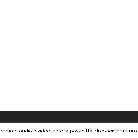
re i contenuti di EduINAF?
Per la rubrica de l'Astrono
orporare audio e video, dare la possibilità di condividere un 
rediti
.
risponde, per inviarci le tue 