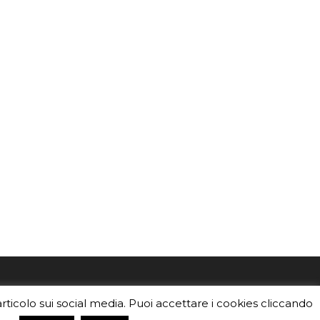
mo
Sei un insegnante? Scarica la nostra
articolo sui social media. Puoi accettare i cookies cliccando
foto o i
brochure
da distribuire nella tua