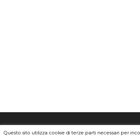
EduINAF è il magazine di didattica e
Vuoi usa
Questo sito utilizza cookie di terze parti necessari per inc
divulgazione dell'INAF,
Istituto
Leggi i C