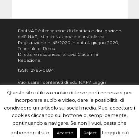
EduINAF è il magazine di didattica e divulgazione
dell'INAF,
Istituto Nazionale di Astrofisica
.
Registrazione n. 45/2020 in data 4 giugno 2020,
Tribunale di Roma
Direttore responsabile: Livia Giacomini
Redazione
ISSN:
2785-0684
Vuoi usare i contenuti di EduINAF?
Leggi i
Crediti
.
Questo sito utilizza cookie di terze parti necessari per
Informativa sulla Privacy
incorporare audio e video, dare la possibilità di
Informatva sui Cookie
condividere un articolo sui social media. Puoi accettare i
cookies cliccando sul bottone o, semplicemente,
Per la rubrica de l'Astronomo risponde, per
inviarci le tue foto o i tuoi contributi, scrivici a
continuando a navigare. Se non li vuoi, basta che
redazione.edu [chiocciola] inaf.it oppure
compila
abbondoni il sito.
Leggi di più
Accetto
Reject
il form