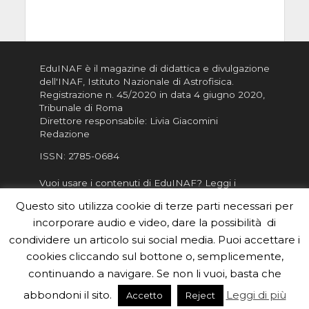
EduINAF è il magazine di didattica e divulgazione
dell'INAF,
Istituto Nazionale di Astrofisica
.
Registrazione n. 45/2020 in data 4 giugno 2020,
Tribunale di Roma
Direttore responsabile: Livia Giacomini
Redazione
ISSN:
2785-0684
Vuoi usare i contenuti di EduINAF?
Leggi i
Crediti
.
Questo sito utilizza cookie di terze parti necessari per
Informativa sulla Privacy
incorporare audio e video, dare la possibilità di
Informatva sui Cookie
condividere un articolo sui social media. Puoi accettare i
cookies cliccando sul bottone o, semplicemente,
Per la rubrica de l'Astronomo risponde, per
inviarci le tue foto o i tuoi contributi, scrivici a
continuando a navigare. Se non li vuoi, basta che
redazione.edu [chiocciola] inaf.it oppure
compila
abbondoni il sito.
Leggi di più
Accetto
Reject
il form