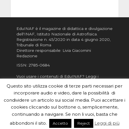
EduINAF è il magazine di didattica e divulgazione
dell'INAF,
Istituto Nazionale di Astrofisica
.
Registrazione n. 45/2020 in data 4 giugno 2020,
Tribunale di Roma
Direttore responsabile: Livia Giacomini
Redazione
ISSN:
2785-0684
Vuoi usare i contenuti di EduINAF?
Leggi i
Crediti
.
Questo sito utilizza cookie di terze parti necessari per
Informativa sulla Privacy
incorporare audio e video, dare la possibilità di
Informatva sui Cookie
condividere un articolo sui social media. Puoi accettare i
cookies cliccando sul bottone o, semplicemente,
Per la rubrica de l'Astronomo risponde, per
inviarci le tue foto o i tuoi contributi, scrivici a
continuando a navigare. Se non li vuoi, basta che
redazione.edu [chiocciola] inaf.it oppure
compila
abbondoni il sito.
Leggi di più
Accetto
Reject
il form