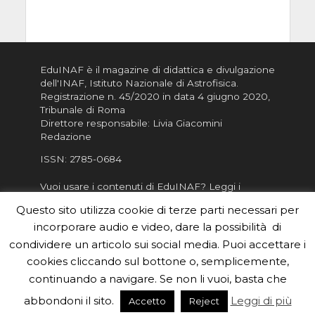
EduINAF è il magazine di didattica e divulgazione
dell'INAF,
Istituto Nazionale di Astrofisica
.
Registrazione n. 45/2020 in data 4 giugno 2020,
Tribunale di Roma
Direttore responsabile: Livia Giacomini
Redazione
ISSN:
2785-0684
Vuoi usare i contenuti di EduINAF?
Leggi i
Crediti
.
Questo sito utilizza cookie di terze parti necessari per
Informativa sulla Privacy
incorporare audio e video, dare la possibilità di
Informatva sui Cookie
condividere un articolo sui social media. Puoi accettare i
cookies cliccando sul bottone o, semplicemente,
Per la rubrica de l'Astronomo risponde, per
inviarci le tue foto o i tuoi contributi, scrivici a
continuando a navigare. Se non li vuoi, basta che
redazione.edu [chiocciola] inaf.it oppure
compila
abbondoni il sito.
Leggi di più
Accetto
Reject
il form