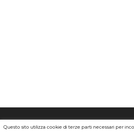
EduINAF è il magazine di didattica e
Vuoi usa
Questo sito utilizza cookie di terze parti necessari per inc
divulgazione dell'INAF,
Istituto
Leggi i C