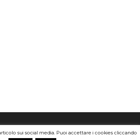
mo
Sei un insegnante? Scarica la nostra
articolo sui social media. Puoi accettare i cookies cliccando
foto o i
brochure
da distribuire nella tua