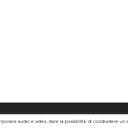
re i contenuti di EduINAF?
Per la rubrica de l'Astrono
orporare audio e video, dare la possibilità di condividere un 
rediti
.
risponde, per inviarci le tue 