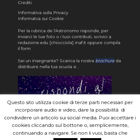
Crediti
.
Informativa sulla Privacy
Informatva sui Cookie
Per la rubrica de l'Astronomo risponde, per
inviarci le tue foto o i tuoi contributi, scrivici a
redazione.edu [chiocciola] inaf.it oppure
compila
il form
Sei un insegnante? Scarica la nostra
brochure
da
distribuire nella tua scuola e…
Questo sito utilizza cookie di terze parti necessari per
incorporare audio e video, dare la possibilità di
condividere un articolo sui social media. Puoi accettare i
cookies cliccando sul bottone o, semplicemente,
continuando a navigare. Se non li vuoi, basta che
#eduinaf #inaf #astronomyforabetterworld.