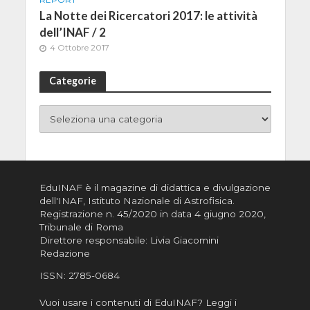
La Notte dei Ricercatori 2017: le attività
dell’INAF / 2
4 Ottobre 2017
Categorie
EduINAF è il magazine di didattica e divulgazione
dell'INAF,
Istituto Nazionale di Astrofisica
.
Registrazione n. 45/2020 in data 4 giugno 2020,
Tribunale di Roma
Direttore responsabile: Livia Giacomini
Redazione
ISSN:
2785-0684
Vuoi usare i contenuti di EduINAF?
Leggi i