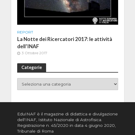
REPORT
La Notte dei Ricercatori 2017: le attività
dell’INAF
3 Ottobre 2017
Categorie
EduINAF è il magazine di didattica e divulgazione
dell'INAF,
Istituto Nazionale di Astrofisica
.
Registrazione n. 45/2020 in data 4 giugno 2020,
Tribunale di Roma