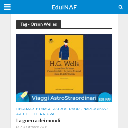
EduINAF
Tag - Orson Welles
LIBRI
•
MARTE
•
I VIAGGI ASTROSTRAORDINARI
•
ROMANZI
•
ARTE E LETTERATURA
La guerra dei mondi
30 Ottobre 2018