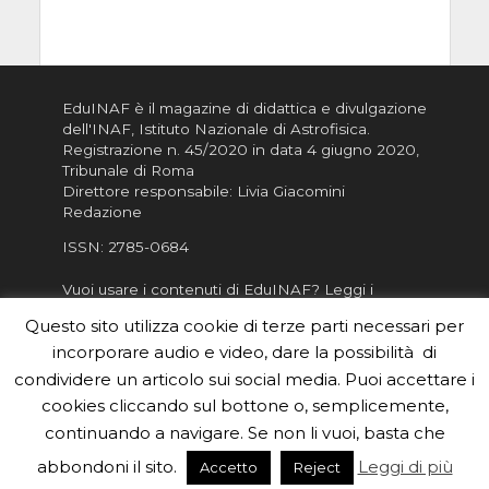
EduINAF è il magazine di didattica e divulgazione
dell'INAF,
Istituto Nazionale di Astrofisica
.
Registrazione n. 45/2020 in data 4 giugno 2020,
Tribunale di Roma
Direttore responsabile: Livia Giacomini
Redazione
ISSN:
2785-0684
Vuoi usare i contenuti di EduINAF?
Leggi i
Crediti
.
Questo sito utilizza cookie di terze parti necessari per
Informativa sulla Privacy
incorporare audio e video, dare la possibilità di
Informatva sui Cookie
condividere un articolo sui social media. Puoi accettare i
cookies cliccando sul bottone o, semplicemente,
Per la rubrica de l'Astronomo risponde, per
inviarci le tue foto o i tuoi contributi, scrivici a
continuando a navigare. Se non li vuoi, basta che
redazione.edu [chiocciola] inaf.it oppure
compila
abbondoni il sito.
Leggi di più
Accetto
Reject
il form