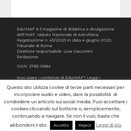
EduINAF è il magazine di didattica e divulgazione
dell'INAF,
Istituto Nazionale di Astrofisica
.
Registrazione n. 45/2020 in data 4 giugno 2020,
Tribunale di Roma
Direttore responsabile: Livia Giacomini
Redazione
ISSN:
2785-0684
Vuoi usare i contenuti di EduINAF?
Leggi i
Crediti
.
Questo sito utilizza cookie di terze parti necessari per
Informativa sulla Privacy
incorporare audio e video, dare la possibilità di
Informatva sui Cookie
condividere un articolo sui social media. Puoi accettare i
cookies cliccando sul bottone o, semplicemente,
Per la rubrica de l'Astronomo risponde, per
inviarci le tue foto o i tuoi contributi, scrivici a
continuando a navigare. Se non li vuoi, basta che
redazione.edu [chiocciola] inaf.it oppure
compila
abbondoni il sito.
Leggi di più
Accetto
Reject
il form