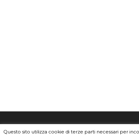
EduINAF è il magazine di didattica e
Vuoi usa
Questo sito utilizza cookie di terze parti necessari per inc
divulgazione dell'INAF,
Istituto
Leggi i C