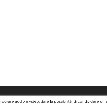
re i contenuti di EduINAF?
Per la rubrica de l'Astrono
orporare audio e video, dare la possibilità di condividere un 
rediti
.
risponde, per inviarci le tue 