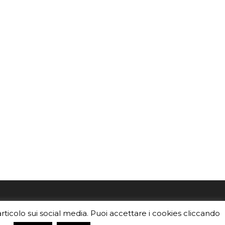
mo
Sei un insegnante? Scarica la nostra
articolo sui social media. Puoi accettare i cookies cliccando
foto o i
brochure
da distribuire nella tua