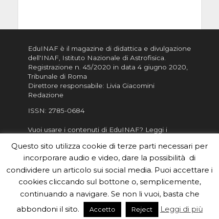
EduINAF è il magazine di didattica e divulgazione
dell'INAF,
Istituto Nazionale di Astrofisica
.
Registrazione n. 45/2020 in data 4 giugno 2020,
Tribunale di Roma
Direttore responsabile: Livia Giacomini
Redazione
ISSN:
2785-0684
Vuoi usare i contenuti di EduINAF?
Leggi i
Crediti
.
Questo sito utilizza cookie di terze parti necessari per
Informativa sulla Privacy
incorporare audio e video, dare la possibilità di
Informatva sui Cookie
condividere un articolo sui social media. Puoi accettare i
cookies cliccando sul bottone o, semplicemente,
Per la rubrica de l'Astronomo risponde, per
inviarci le tue foto o i tuoi contributi, scrivici a
continuando a navigare. Se non li vuoi, basta che
redazione.edu [chiocciola] inaf.it oppure
compila
abbondoni il sito.
Leggi di più
Accetto
Reject
il form