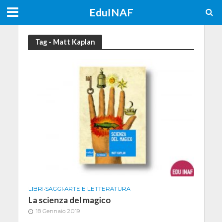
EduINAF
Tag - Matt Kaplan
LIBRI
•
SAGGI
•
ARTE E LETTERATURA
La scienza del magico
18 Gennaio 2019