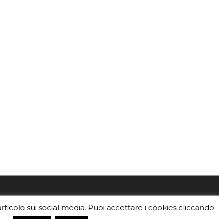
mo
Sei un insegnante? Scarica la nostra
articolo sui social media. Puoi accettare i cookies cliccando
foto o i
brochure
da distribuire nella tua