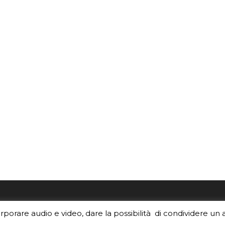
re i contenuti di EduINAF?
Per la rubrica de l'Astrono
orporare audio e video, dare la possibilità di condividere un 
rediti
.
risponde, per inviarci le tue 