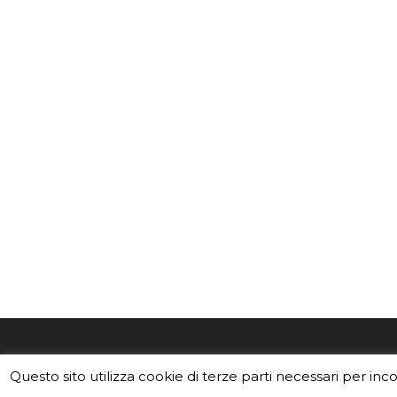
EduINAF è il magazine di didattica e
Vuoi usa
Questo sito utilizza cookie di terze parti necessari per inc
divulgazione dell'INAF,
Istituto
Leggi i C