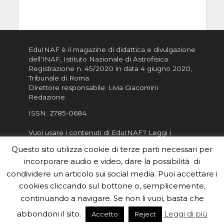
EduINAF è il magazine di didattica e divulgazione
dell'INAF,
Istituto Nazionale di Astrofisica
.
Registrazione n. 45/2020 in data 4 giugno 2020,
Tribunale di Roma
Direttore responsabile: Livia Giacomini
Redazione
ISSN:
2785-0684
Vuoi usare i contenuti di EduINAF?
Leggi i
Crediti
.
Questo sito utilizza cookie di terze parti necessari per
Informativa sulla Privacy
incorporare audio e video, dare la possibilità di
Informatva sui Cookie
condividere un articolo sui social media. Puoi accettare i
cookies cliccando sul bottone o, semplicemente,
Per la rubrica de l'Astronomo risponde, per
inviarci le tue foto o i tuoi contributi, scrivici a
continuando a navigare. Se non li vuoi, basta che
redazione.edu [chiocciola] inaf.it oppure
compila
abbondoni il sito.
Leggi di più
Accetto
Reject
il form