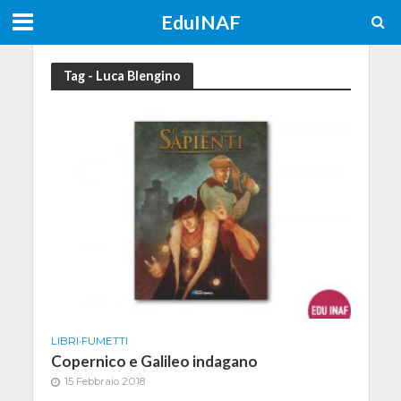
EduINAF
Tag - Luca Blengino
LIBRI
•
FUMETTI
Copernico e Galileo indagano
15 Febbraio 2018