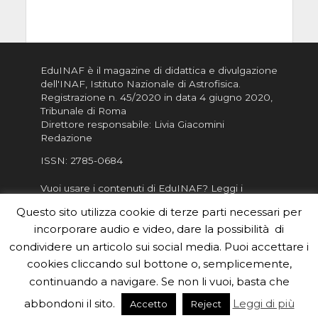
EduINAF è il magazine di didattica e divulgazione
dell'INAF,
Istituto Nazionale di Astrofisica
.
Registrazione n. 45/2020 in data 4 giugno 2020,
Tribunale di Roma
Direttore responsabile: Livia Giacomini
Redazione
ISSN:
2785-0684
Vuoi usare i contenuti di EduINAF?
Leggi i
Crediti
.
Questo sito utilizza cookie di terze parti necessari per
Informativa sulla Privacy
incorporare audio e video, dare la possibilità di
Informatva sui Cookie
condividere un articolo sui social media. Puoi accettare i
cookies cliccando sul bottone o, semplicemente,
Per la rubrica de l'Astronomo risponde, per
inviarci le tue foto o i tuoi contributi, scrivici a
continuando a navigare. Se non li vuoi, basta che
redazione.edu [chiocciola] inaf.it oppure
compila
abbondoni il sito.
Leggi di più
Accetto
Reject
il form