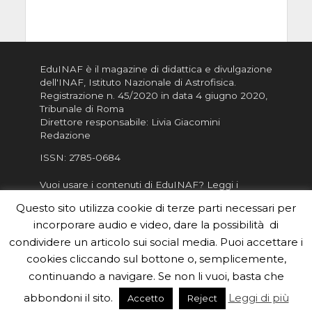
EduINAF è il magazine di didattica e divulgazione
dell'INAF,
Istituto Nazionale di Astrofisica
.
Registrazione n. 45/2020 in data 4 giugno 2020,
Tribunale di Roma
Direttore responsabile: Livia Giacomini
Redazione
ISSN:
2785-0684
Vuoi usare i contenuti di EduINAF?
Leggi i
Crediti
.
Questo sito utilizza cookie di terze parti necessari per
Informativa sulla Privacy
incorporare audio e video, dare la possibilità di
Informatva sui Cookie
condividere un articolo sui social media. Puoi accettare i
cookies cliccando sul bottone o, semplicemente,
Per la rubrica de l'Astronomo risponde, per
inviarci le tue foto o i tuoi contributi, scrivici a
continuando a navigare. Se non li vuoi, basta che
redazione.edu [chiocciola] inaf.it oppure
compila
abbondoni il sito.
Leggi di più
Accetto
Reject
il form