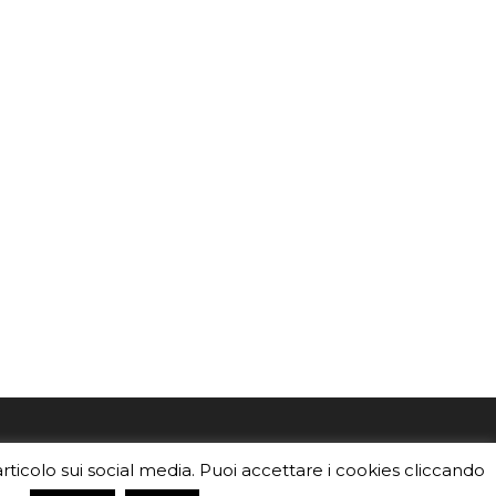
mo
Sei un insegnante? Scarica la nostra
articolo sui social media. Puoi accettare i cookies cliccando
foto o i
brochure
da distribuire nella tua