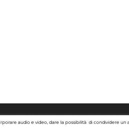
re i contenuti di EduINAF?
Per la rubrica de l'Astrono
orporare audio e video, dare la possibilità di condividere un 
rediti
.
risponde, per inviarci le tue 