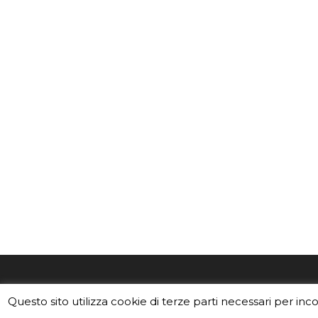
EduINAF è il magazine di didattica e
Vuoi usa
Questo sito utilizza cookie di terze parti necessari per inc
divulgazione dell'INAF,
Istituto
Leggi i C