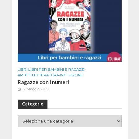
LIBRI
•
LIBRI PER BAMBINI E RAGAZZI
•
ARTE E LETTERATURA
•
INCLUSIONE
Ragazze con i numeri
17 Maggio 2019
Categorie