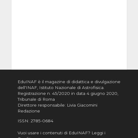
EduINAF è il magazine di didattica e divulgazione
dell'INAF,
Istituto Nazionale di Astrofisica
.
Registrazione n. 45/2020 in data 4 giugno 2020,
Tribunale di Roma
Direttore responsabile: Livia Giacomini
Redazione
ISSN:
2785-0684
Vuoi usare i contenuti di EduINAF?
Leggi i