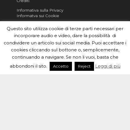
Crediti
.
Informativa sulla Privacy
Informatva sui Cookie
Per la rubrica de l'Astronomo risponde, per
Questo sito utilizza cookie di terze parti necessari per
inviarci le tue foto o i tuoi contributi, scrivici a
incorporare audio e video, dare la possibilità di
redazione.edu [chiocciola] inaf.it oppure
compila
condividere un articolo sui social media. Puoi accettare i
il form
cookies cliccando sul bottone o, semplicemente,
Sei un insegnante? Scarica la nostra
brochure
da
continuando a navigare. Se non li vuoi, basta che
distribuire nella tua scuola e…
abbondoni il sito.
Leggi di più
Accetto
Reject
#eduinaf #inaf #astronomyforabetterworld.