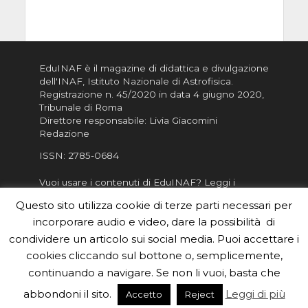
EduINAF è il magazine di didattica e divulgazione
dell'INAF,
Istituto Nazionale di Astrofisica
.
Registrazione n. 45/2020 in data 4 giugno 2020,
Tribunale di Roma
Direttore responsabile: Livia Giacomini
Redazione
ISSN:
2785-0684
Vuoi usare i contenuti di EduINAF?
Leggi i
Crediti
.
Questo sito utilizza cookie di terze parti necessari per
Informativa sulla Privacy
incorporare audio e video, dare la possibilità di
Informatva sui Cookie
condividere un articolo sui social media. Puoi accettare i
cookies cliccando sul bottone o, semplicemente,
Per la rubrica de l'Astronomo risponde, per
inviarci le tue foto o i tuoi contributi, scrivici a
continuando a navigare. Se non li vuoi, basta che
redazione.edu [chiocciola] inaf.it oppure
compila
abbondoni il sito.
Leggi di più
Accetto
Reject
il form