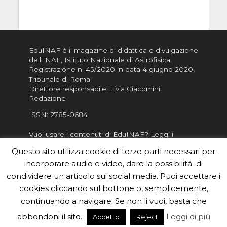
EduINAF è il magazine di didattica e divulgazione
dell'INAF,
Istituto Nazionale di Astrofisica
.
Registrazione n. 45/2020 in data 4 giugno 2020,
Tribunale di Roma
Direttore responsabile: Livia Giacomini
Redazione
ISSN:
2785-0684
Vuoi usare i contenuti di EduINAF?
Leggi i
Crediti
.
Questo sito utilizza cookie di terze parti necessari per
Informativa sulla Privacy
incorporare audio e video, dare la possibilità di
Informatva sui Cookie
condividere un articolo sui social media. Puoi accettare i
cookies cliccando sul bottone o, semplicemente,
Per la rubrica de l'Astronomo risponde, per
inviarci le tue foto o i tuoi contributi, scrivici a
continuando a navigare. Se non li vuoi, basta che
redazione.edu [chiocciola] inaf.it oppure
compila
abbondoni il sito.
Leggi di più
Accetto
Reject
il form