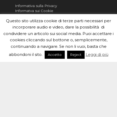
Informativa sulla Privacy
Informatva sui Cookie
Questo sito utilizza cookie di terze parti necessari per
Per la rubrica de l'Astronomo risponde, per
inviarci le tue foto o i tuoi contributi, scrivici a
incorporare audio e video, dare la possibilità di
redazione.edu [chiocciola] inaf.it oppure
compila
condividere un articolo sui social media. Puoi accettare i
il form
cookies cliccando sul bottone o, semplicemente,
continuando a navigare. Se non li vuoi, basta che
Sei un insegnante? Scarica la nostra
brochure
da
distribuire nella tua scuola e…
abbondoni il sito.
Leggi di più
Accetto
Reject
#eduinaf #inaf #astronomyforabetterworld.
Theme created by
Meks
. Powered by
WordPress
.