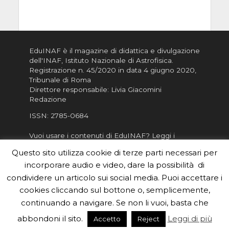
EduINAF è il magazine di didattica e divulgazione
dell'INAF,
Istituto Nazionale di Astrofisica
.
Registrazione n. 45/2020 in data 4 giugno 2020,
Tribunale di Roma
Direttore responsabile: Livia Giacomini
Redazione
ISSN:
2785-0684
Vuoi usare i contenuti di EduINAF?
Leggi i
Crediti
.
Questo sito utilizza cookie di terze parti necessari per
Informativa sulla Privacy
incorporare audio e video, dare la possibilità di
Informatva sui Cookie
condividere un articolo sui social media. Puoi accettare i
cookies cliccando sul bottone o, semplicemente,
Per la rubrica de l'Astronomo risponde, per
inviarci le tue foto o i tuoi contributi, scrivici a
continuando a navigare. Se non li vuoi, basta che
redazione.edu [chiocciola] inaf.it oppure
compila
abbondoni il sito.
Leggi di più
Accetto
Reject
il form