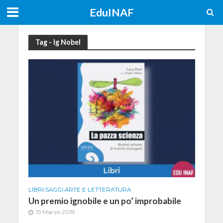
EduINAF
Tag - Ig Nobel
LIBRI
•
SAGGI
•
ARTE E LETTERATURA
Un premio ignobile e un po’ improbabile
15 Marzo 2019