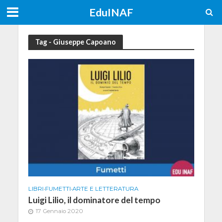
EduINAF
Tag - Giuseppe Capoano
LIBRI
•
FUMETTI
•
ARTE E LETTERATURA
Luigi Lilio, il dominatore del tempo
17 Gennaio 2020