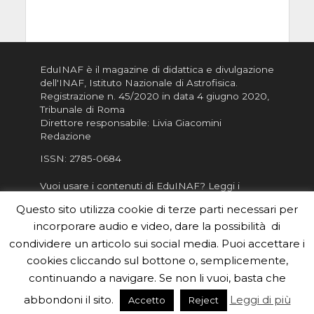
EduINAF è il magazine di didattica e divulgazione
dell'INAF,
Istituto Nazionale di Astrofisica
.
Registrazione n. 45/2020 in data 4 giugno 2020,
Tribunale di Roma
Direttore responsabile: Livia Giacomini
Redazione
ISSN:
2785-0684
Vuoi usare i contenuti di EduINAF?
Leggi i
Crediti
.
Questo sito utilizza cookie di terze parti necessari per
Informativa sulla Privacy
incorporare audio e video, dare la possibilità di
Informatva sui Cookie
condividere un articolo sui social media. Puoi accettare i
cookies cliccando sul bottone o, semplicemente,
Per la rubrica de l'Astronomo risponde, per
inviarci le tue foto o i tuoi contributi, scrivici a
continuando a navigare. Se non li vuoi, basta che
redazione.edu [chiocciola] inaf.it oppure
compila
abbondoni il sito.
Leggi di più
Accetto
Reject
il form