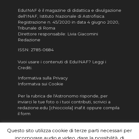
EduINAF è il magazine di didattica e divulgazione
dell'INAF,
Istituto Nazionale di Astrofisica
.
Registrazione n. 45/2020 in data 4 giugno 2020,
Tribunale di Roma
Direttore responsabile: Livia Giacomini
Redazione
ISSN:
2785-0684
Vuoi usare i contenuti di EduINAF?
Leggi i
Crediti
.
Informativa sulla Privacy
Informatva sui Cookie
Per la rubrica de l'Astronomo risponde, per
inviarci le tue foto o i tuoi contributi, scrivici a
redazione.edu [chiocciola] inaf.it oppure
compila
il form
Sei un insegnante? Scarica la nostra
brochure
da
Questo sito utilizza cookie di terze parti necessari per
distribuire nella tua scuola e…
incorporare audio e video, dare la possibilità di