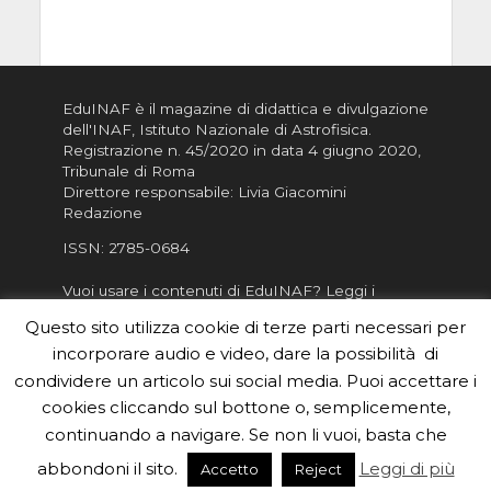
EduINAF è il magazine di didattica e divulgazione
dell'INAF,
Istituto Nazionale di Astrofisica
.
Registrazione n. 45/2020 in data 4 giugno 2020,
Tribunale di Roma
Direttore responsabile: Livia Giacomini
Redazione
ISSN:
2785-0684
Vuoi usare i contenuti di EduINAF?
Leggi i
Crediti
.
Questo sito utilizza cookie di terze parti necessari per
Informativa sulla Privacy
incorporare audio e video, dare la possibilità di
Informatva sui Cookie
condividere un articolo sui social media. Puoi accettare i
cookies cliccando sul bottone o, semplicemente,
Per la rubrica de l'Astronomo risponde, per
inviarci le tue foto o i tuoi contributi, scrivici a
continuando a navigare. Se non li vuoi, basta che
redazione.edu [chiocciola] inaf.it oppure
compila
abbondoni il sito.
Leggi di più
Accetto
Reject
il form