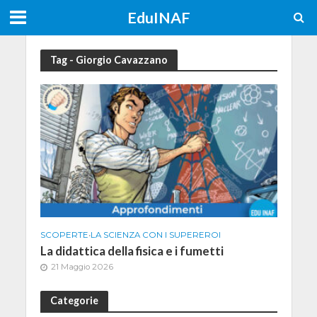
EduINAF
Tag - Giorgio Cavazzano
SCOPERTE
•
LA SCIENZA CON I SUPEREROI
La didattica della fisica e i fumetti
21 Maggio 2026
Categorie