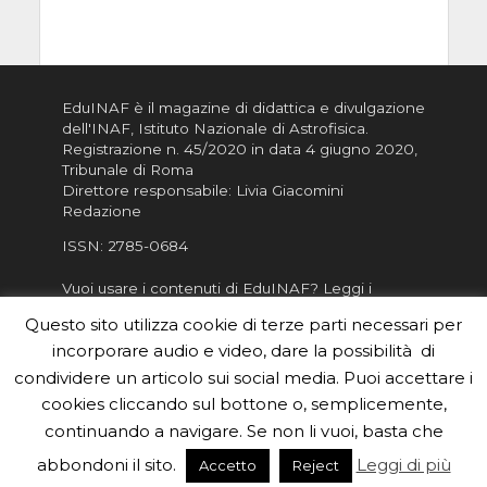
EduINAF è il magazine di didattica e divulgazione
dell'INAF,
Istituto Nazionale di Astrofisica
.
Registrazione n. 45/2020 in data 4 giugno 2020,
Tribunale di Roma
Direttore responsabile: Livia Giacomini
Redazione
ISSN:
2785-0684
Vuoi usare i contenuti di EduINAF?
Leggi i
Crediti
.
Questo sito utilizza cookie di terze parti necessari per
Informativa sulla Privacy
incorporare audio e video, dare la possibilità di
Informatva sui Cookie
condividere un articolo sui social media. Puoi accettare i
cookies cliccando sul bottone o, semplicemente,
Per la rubrica de l'Astronomo risponde, per
inviarci le tue foto o i tuoi contributi, scrivici a
continuando a navigare. Se non li vuoi, basta che
redazione.edu [chiocciola] inaf.it oppure
compila
abbondoni il sito.
Leggi di più
Accetto
Reject
il form