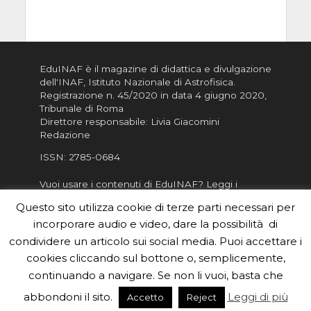
EduINAF è il magazine di didattica e divulgazione
dell'INAF,
Istituto Nazionale di Astrofisica
.
Registrazione n. 45/2020 in data 4 giugno 2020,
Tribunale di Roma
Direttore responsabile: Livia Giacomini
Redazione
ISSN:
2785-0684
Vuoi usare i contenuti di EduINAF?
Leggi i
Crediti
.
Questo sito utilizza cookie di terze parti necessari per
Informativa sulla Privacy
incorporare audio e video, dare la possibilità di
Informatva sui Cookie
condividere un articolo sui social media. Puoi accettare i
cookies cliccando sul bottone o, semplicemente,
Per la rubrica de l'Astronomo risponde, per
inviarci le tue foto o i tuoi contributi, scrivici a
continuando a navigare. Se non li vuoi, basta che
redazione.edu [chiocciola] inaf.it oppure
compila
abbondoni il sito.
Leggi di più
Accetto
Reject
il form