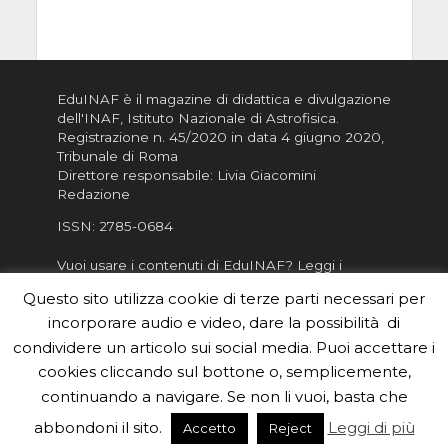
EduINAF è il magazine di didattica e divulgazione
dell'INAF,
Istituto Nazionale di Astrofisica
.
Registrazione n. 45/2020 in data 4 giugno 2020,
Tribunale di Roma
Direttore responsabile: Livia Giacomini
Redazione
ISSN:
2785-0684
Vuoi usare i contenuti di EduINAF?
Leggi i
Crediti
.
Questo sito utilizza cookie di terze parti necessari per
Informativa sulla Privacy
incorporare audio e video, dare la possibilità di
Informatva sui Cookie
condividere un articolo sui social media. Puoi accettare i
cookies cliccando sul bottone o, semplicemente,
Per la rubrica de l'Astronomo risponde, per
inviarci le tue foto o i tuoi contributi, scrivici a
continuando a navigare. Se non li vuoi, basta che
redazione.edu [chiocciola] inaf.it oppure
compila
abbondoni il sito.
Leggi di più
Accetto
Reject
il form