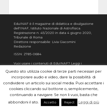
EduINAF è il magazine di didattica e divulgazione
dell'INAF,
Istituto Nazionale di Astrofisica
.
Registrazione n. 45/2020 in data 4 giugno 2020,
Tribunale di Roma
Direttore responsabile: Livia Giacomini
Redazione
ISSN:
2785-0684
Vuoi usare i contenuti di EduINAF?
Leggi i
Crediti
.
Questo sito utilizza cookie di terze parti necessari per
Informativa sulla Privacy
incorporare audio e video, dare la possibilità di
Informatva sui Cookie
condividere un articolo sui social media. Puoi accettare i
cookies cliccando sul bottone o, semplicemente,
Per la rubrica de l'Astronomo risponde, per
inviarci le tue foto o i tuoi contributi, scrivici a
continuando a navigare. Se non li vuoi, basta che
redazione.edu [chiocciola] inaf.it oppure
compila
abbondoni il sito.
Leggi di più
Accetto
Reject
il form