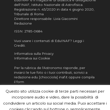
dell'INAF,
Istituto Nazionale di Astrofisica
.
Registrazione n. 45/2020 in data 4 giugno 2020,
Tribunale di Roma
Direttore responsabile: Livia Giacomini
Redazione
ISSN:
2785-0684
Vuoi usare i contenuti di EduINAF?
Leggi i
Crediti
.
Informativa sulla Privacy
Informatva sui Cookie
Per la rubrica de l'Astronomo risponde, per
inviarci le tue foto o i tuoi contributi, scrivici a
redazione.edu [chiocciola] inaf.it oppure
compila
il form
Questo sito utilizza cookie di terze parti necessari per
Sei un insegnante? Scarica la nostra
brochure
da
distribuire nella tua scuola e…
incorporare audio e video, dare la possibilità di
condividere un articolo sui social media. Puoi accettare i
cookies cliccando sul bottone o, semplicemente,