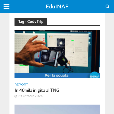
EduINAF
Tag - CodyTrip
REPORT
In 40mila in gita al TNG
29 Ottobre 2024