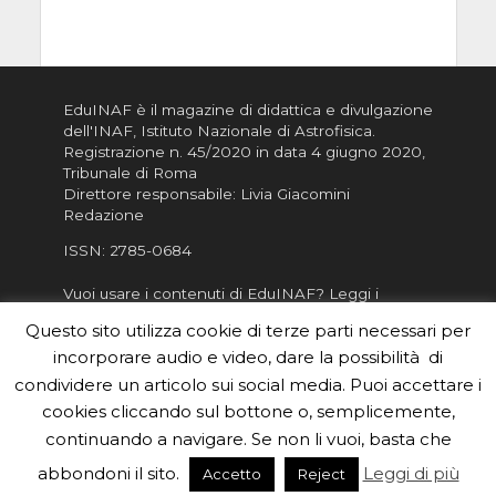
EduINAF è il magazine di didattica e divulgazione
dell'INAF,
Istituto Nazionale di Astrofisica
.
Registrazione n. 45/2020 in data 4 giugno 2020,
Tribunale di Roma
Direttore responsabile: Livia Giacomini
Redazione
ISSN:
2785-0684
Vuoi usare i contenuti di EduINAF?
Leggi i
Crediti
.
Questo sito utilizza cookie di terze parti necessari per
Informativa sulla Privacy
incorporare audio e video, dare la possibilità di
Informatva sui Cookie
condividere un articolo sui social media. Puoi accettare i
cookies cliccando sul bottone o, semplicemente,
Per la rubrica de l'Astronomo risponde, per
inviarci le tue foto o i tuoi contributi, scrivici a
continuando a navigare. Se non li vuoi, basta che
redazione.edu [chiocciola] inaf.it oppure
compila
abbondoni il sito.
Leggi di più
Accetto
Reject
il form