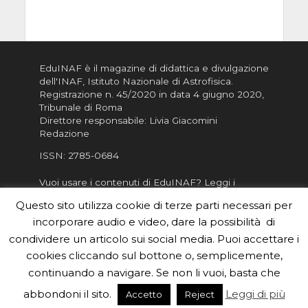
EduINAF è il magazine di didattica e divulgazione
dell'INAF,
Istituto Nazionale di Astrofisica
.
Registrazione n. 45/2020 in data 4 giugno 2020,
Tribunale di Roma
Direttore responsabile: Livia Giacomini
Redazione
ISSN:
2785-0684
Vuoi usare i contenuti di EduINAF?
Leggi i
Crediti
.
Questo sito utilizza cookie di terze parti necessari per
Informativa sulla Privacy
incorporare audio e video, dare la possibilità di
Informatva sui Cookie
condividere un articolo sui social media. Puoi accettare i
cookies cliccando sul bottone o, semplicemente,
Per la rubrica de l'Astronomo risponde, per
inviarci le tue foto o i tuoi contributi, scrivici a
continuando a navigare. Se non li vuoi, basta che
redazione.edu [chiocciola] inaf.it oppure
compila
abbondoni il sito.
Leggi di più
Accetto
Reject
il form