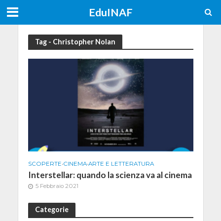
EduINAF
Tag - Christopher Nolan
SCOPERTE
•
CINEMA
•
ARTE E LETTERATURA
Interstellar: quando la scienza va al cinema
5 Febbraio 2021
Categorie