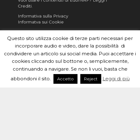
Crediti
.
Informativa sulla Privacy
Informatva sui Cookie
Per la rubrica de l'Astronomo risponde, per
Questo sito utilizza cookie di terze parti necessari per
inviarci le tue foto o i tuoi contributi, scrivici a
incorporare audio e video, dare la possibilità di
redazione.edu [chiocciola] inaf.it oppure
compila
il form
condividere un articolo sui social media. Puoi accettare i
cookies cliccando sul bottone o, semplicemente,
Sei un insegnante? Scarica la nostra
brochure
da
continuando a navigare. Se non li vuoi, basta che
distribuire nella tua scuola e…
abbondoni il sito.
Leggi di più
Accetto
Reject