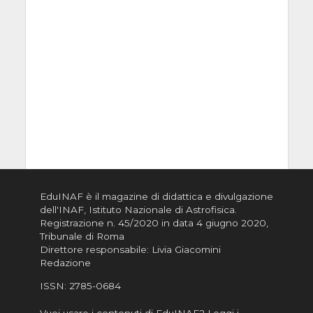
EduINAF è il magazine di didattica e divulgazione
dell'INAF,
Istituto Nazionale di Astrofisica
.
Registrazione n. 45/2020 in data 4 giugno 2020,
Tribunale di Roma
Direttore responsabile: Livia Giacomini
Redazione
ISSN:
2785-0684
Vuoi usare i contenuti di EduINAF?
Leggi i