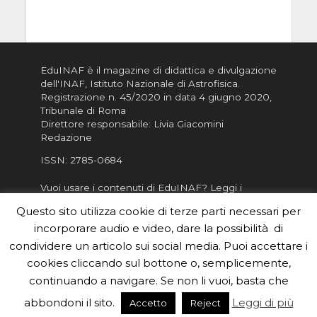
EduINAF è il magazine di didattica e divulgazione
dell'INAF,
Istituto Nazionale di Astrofisica
.
Registrazione n. 45/2020 in data 4 giugno 2020,
Tribunale di Roma
Direttore responsabile: Livia Giacomini
Redazione
ISSN:
2785-0684
Vuoi usare i contenuti di EduINAF?
Leggi i
Crediti
.
Questo sito utilizza cookie di terze parti necessari per
Informativa sulla Privacy
incorporare audio e video, dare la possibilità di
Informatva sui Cookie
condividere un articolo sui social media. Puoi accettare i
cookies cliccando sul bottone o, semplicemente,
Per la rubrica de l'Astronomo risponde, per
inviarci le tue foto o i tuoi contributi, scrivici a
continuando a navigare. Se non li vuoi, basta che
redazione.edu [chiocciola] inaf.it oppure
compila
abbondoni il sito.
Leggi di più
Accetto
Reject
il form