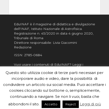
EduINAF è il magazine di didattica e divulgazione
dell'INAF,
Istituto Nazionale di Astrofisica
.
Registrazione n. 45/2020 in data 4 giugno 2020,
Tribunale di Roma
Direttore responsabile: Livia Giacomini
Redazione
ISSN:
2785-0684
Vuoi usare i contenuti di EduINAF?
Leggi i
Crediti
.
Questo sito utilizza cookie di terze parti necessari per
Informativa sulla Privacy
incorporare audio e video, dare la possibilità di
Informatva sui Cookie
condividere un articolo sui social media. Puoi accettare i
cookies cliccando sul bottone o, semplicemente,
Per la rubrica de l'Astronomo risponde, per
inviarci le tue foto o i tuoi contributi, scrivici a
continuando a navigare. Se non li vuoi, basta che
redazione.edu [chiocciola] inaf.it oppure
compila
abbondoni il sito.
Leggi di più
Accetto
Reject
il form