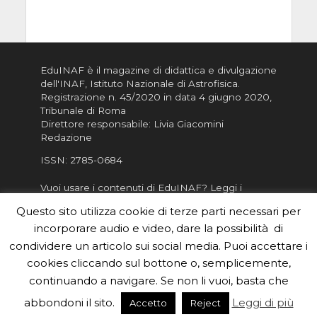
EduINAF è il magazine di didattica e divulgazione
dell'INAF,
Istituto Nazionale di Astrofisica
.
Registrazione n. 45/2020 in data 4 giugno 2020,
Tribunale di Roma
Direttore responsabile: Livia Giacomini
Redazione
ISSN:
2785-0684
Vuoi usare i contenuti di EduINAF?
Leggi i
Crediti
.
Questo sito utilizza cookie di terze parti necessari per
Informativa sulla Privacy
incorporare audio e video, dare la possibilità di
Informatva sui Cookie
condividere un articolo sui social media. Puoi accettare i
cookies cliccando sul bottone o, semplicemente,
Per la rubrica de l'Astronomo risponde, per
inviarci le tue foto o i tuoi contributi, scrivici a
continuando a navigare. Se non li vuoi, basta che
redazione.edu [chiocciola] inaf.it oppure
compila
abbondoni il sito.
Leggi di più
Accetto
Reject
il form