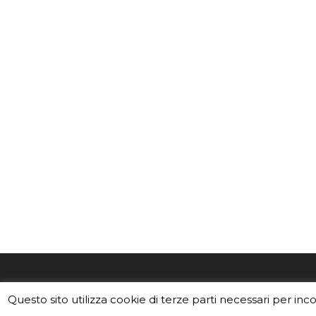
EduINAF è il magazine di didattica e
Vuoi usa
Questo sito utilizza cookie di terze parti necessari per inc
divulgazione dell'INAF,
Istituto
Leggi i C