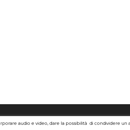
re i contenuti di EduINAF?
Per la rubrica de l'Astrono
orporare audio e video, dare la possibilità di condividere un 
rediti
.
risponde, per inviarci le tue 