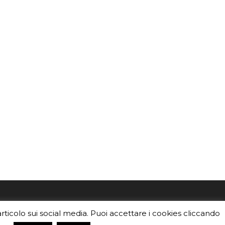
mo
Sei un insegnante? Scarica la nostra
articolo sui social media. Puoi accettare i cookies cliccando
foto o i
brochure
da distribuire nella tua