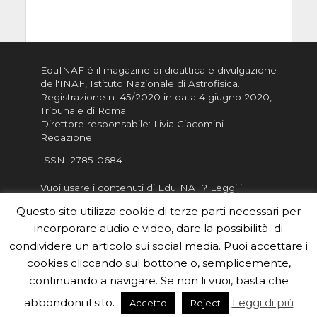
EduINAF è il magazine di didattica e divulgazione
dell'INAF,
Istituto Nazionale di Astrofisica
.
Registrazione n. 45/2020 in data 4 giugno 2020,
Tribunale di Roma
Direttore responsabile: Livia Giacomini
Redazione
ISSN:
2785-0684
Vuoi usare i contenuti di EduINAF?
Leggi i
Crediti
.
Questo sito utilizza cookie di terze parti necessari per
Informativa sulla Privacy
incorporare audio e video, dare la possibilità di
Informatva sui Cookie
condividere un articolo sui social media. Puoi accettare i
cookies cliccando sul bottone o, semplicemente,
Per la rubrica de l'Astronomo risponde, per
inviarci le tue foto o i tuoi contributi, scrivici a
continuando a navigare. Se non li vuoi, basta che
redazione.edu [chiocciola] inaf.it oppure
compila
abbondoni il sito.
Leggi di più
Accetto
Reject
il form