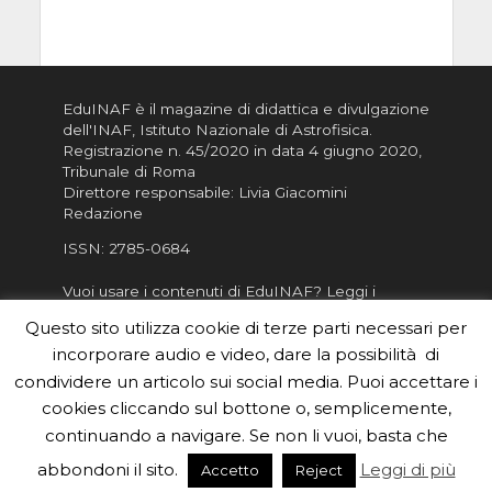
EduINAF è il magazine di didattica e divulgazione
dell'INAF,
Istituto Nazionale di Astrofisica
.
Registrazione n. 45/2020 in data 4 giugno 2020,
Tribunale di Roma
Direttore responsabile: Livia Giacomini
Redazione
ISSN:
2785-0684
Vuoi usare i contenuti di EduINAF?
Leggi i
Crediti
.
Questo sito utilizza cookie di terze parti necessari per
Informativa sulla Privacy
incorporare audio e video, dare la possibilità di
Informatva sui Cookie
condividere un articolo sui social media. Puoi accettare i
cookies cliccando sul bottone o, semplicemente,
Per la rubrica de l'Astronomo risponde, per
inviarci le tue foto o i tuoi contributi, scrivici a
continuando a navigare. Se non li vuoi, basta che
redazione.edu [chiocciola] inaf.it oppure
compila
abbondoni il sito.
Leggi di più
Accetto
Reject
il form