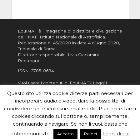
EduINAF è il magazine di didattica e divulgazione
dell'INAF,
Istituto Nazionale di Astrofisica
.
Registrazione n. 45/2020 in data 4 giugno 2020,
Tribunale di Roma
Direttore responsabile: Livia Giacomini
Redazione
ISSN:
2785-0684
Vuoi usare i contenuti di EduINAF?
Leggi i
Crediti
.
Questo sito utilizza cookie di terze parti necessari per
Informativa sulla Privacy
incorporare audio e video, dare la possibilità di
Informatva sui Cookie
condividere un articolo sui social media. Puoi accettare i
cookies cliccando sul bottone o, semplicemente,
Per la rubrica de l'Astronomo risponde, per
inviarci le tue foto o i tuoi contributi, scrivici a
continuando a navigare. Se non li vuoi, basta che
redazione.edu [chiocciola] inaf.it oppure
compila
abbondoni il sito.
Leggi di più
Accetto
Reject
il form