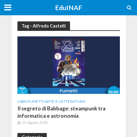
EduINAF
Tag - Alfredo Castelli
LIBRI
•
FUMETTI
•
ARTE E LETTERATURA
Il segreto di Babbage: steampunk tra
informatica e astronomia
23 Agosto 2019