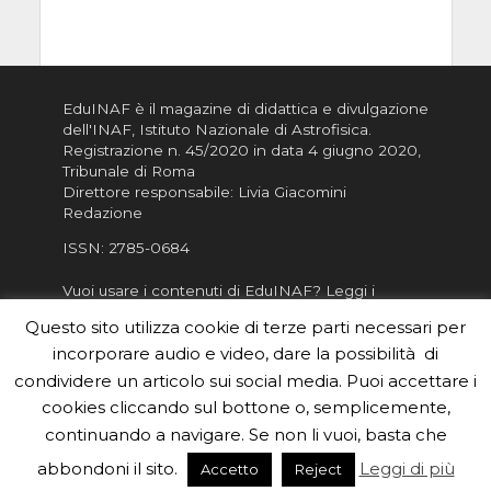
EduINAF è il magazine di didattica e divulgazione
dell'INAF,
Istituto Nazionale di Astrofisica
.
Registrazione n. 45/2020 in data 4 giugno 2020,
Tribunale di Roma
Direttore responsabile: Livia Giacomini
Redazione
ISSN:
2785-0684
Vuoi usare i contenuti di EduINAF?
Leggi i
Crediti
.
Questo sito utilizza cookie di terze parti necessari per
Informativa sulla Privacy
incorporare audio e video, dare la possibilità di
Informatva sui Cookie
condividere un articolo sui social media. Puoi accettare i
cookies cliccando sul bottone o, semplicemente,
Per la rubrica de l'Astronomo risponde, per
inviarci le tue foto o i tuoi contributi, scrivici a
continuando a navigare. Se non li vuoi, basta che
redazione.edu [chiocciola] inaf.it oppure
compila
abbondoni il sito.
Leggi di più
Accetto
Reject
il form